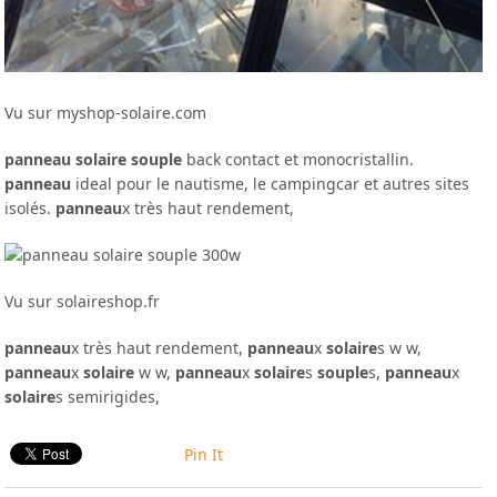
Vu sur myshop-solaire.com
panneau solaire souple
back contact et monocristallin.
panneau
ideal pour le nautisme, le campingcar et autres sites
isolés.
panneau
x très haut rendement,
Vu sur solaireshop.fr
panneau
x très haut rendement,
panneau
x
solaire
s w w,
panneau
x
solaire
w w,
panneau
x
solaire
s
souple
s,
panneau
x
solaire
s semirigides,
Pin It