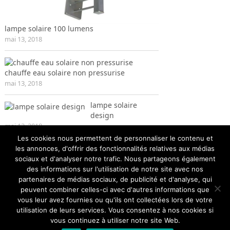
lampe solaire 100 lumens
mai 13, 2018
chauffe eau solaire non pressurise
mai 13, 2018
lampe solaire
design
mai 13, 2018
Les cookies nous permettent de personnaliser le contenu et
les annonces, d'offrir des fonctionnalités relatives aux médias
sociaux et d'analyser notre trafic. Nous partageons également
des informations sur l'utilisation de notre site avec nos
partenaires de médias sociaux, de publicité et d'analyse, qui
peuvent combiner celles-ci avec d'autres informations que
vous leur avez fournies ou qu'ils ont collectées lors de votre
utilisation de leurs services. Vous consentez à nos cookies si
vous continuez à utiliser notre site Web.
Energie solaire
Copyright © 2026.