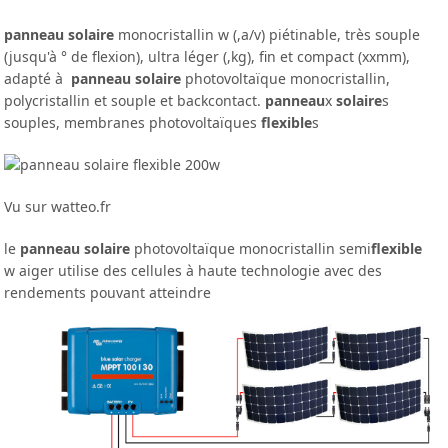
panneau solaire
monocristallin w (,a/v) piétinable, très souple
(jusqu'à ° de flexion), ultra léger (,kg), fin et compact (xxmm),
adapté à
panneau solaire
photovoltaïque monocristallin,
polycristallin et souple et backcontact.
panneau
x
solaire
s
souples, membranes photovoltaïques
flexible
s
Vu sur watteo.fr
le
panneau solaire
photovoltaïque monocristallin semi
flexible
w aiger utilise des cellules à haute technologie avec des
rendements pouvant atteindre